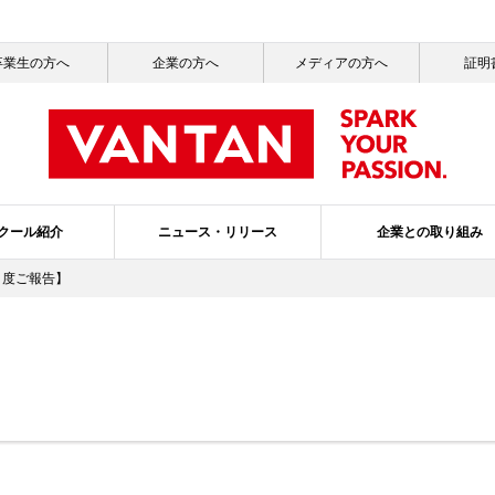
卒業生の方へ
企業の方へ
メディアの方へ
証明
クール紹介
ニュース・リリース
企業との取り組み
月度ご報告】
一覧
ッセージ
ールライフ
ニュース一覧
社会活動
就職サポート
サステナビリティ
メディア掲載情報一覧
バンタンの3つのポリシー
ガバナンス・プ
スクールブ