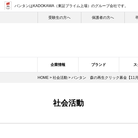
バンタンはKADOKAWA（東証プライム上場）
のグループ会社です。
受験生の⽅へ
保護者の方へ
企業情報
ブランド
ス
HOME
>
社会活動
> バンタン 森の再生クリック募金【11
企業概要・沿革
バンタン・ヒストリー
スクール紹介
ニュース・リリーストップ
スクールの特長
企業理念
ブランドについて
プレスリリース
トップメ
スク
社会活動