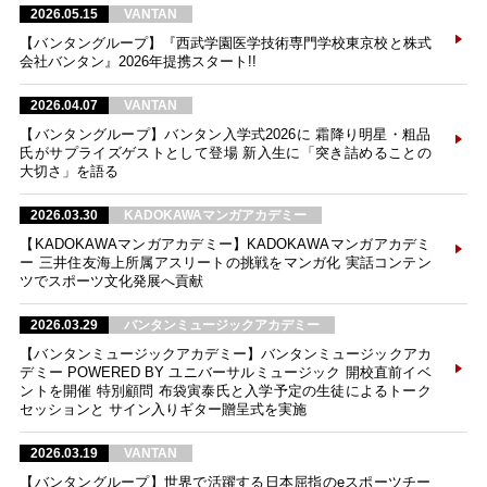
2026.05.15
VANTAN
【バンタングループ】『西武学園医学技術専門学校東京校と株式
会社バンタン』2026年提携スタート!!
2026.04.07
VANTAN
【バンタングループ】バンタン入学式2026に 霜降り明星・粗品
氏がサプライズゲストとして登場 新入生に「突き詰めることの
大切さ」を語る
2026.03.30
KADOKAWAマンガアカデミー
【KADOKAWAマンガアカデミー】KADOKAWAマンガアカデミ
ー 三井住友海上所属アスリートの挑戦をマンガ化 実話コンテン
ツでスポーツ文化発展へ貢献
2026.03.29
バンタンミュージックアカデミー
【バンタンミュージックアカデミー】バンタンミュージックアカ
デミー POWERED BY ユニバーサルミュージック 開校直前イベ
ントを開催 特別顧問 布袋寅泰氏と入学予定の生徒によるトーク
セッションと サイン入りギター贈呈式を実施
2026.03.19
VANTAN
【バンタングループ】世界で活躍する日本屈指のeスポーツチー