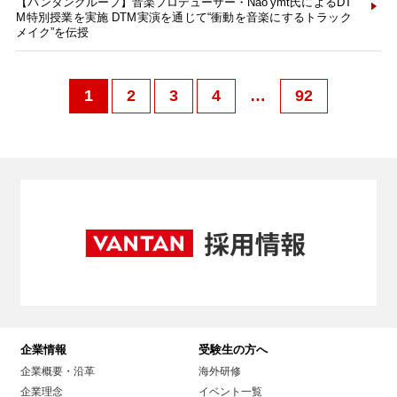
【バンタングループ】音楽プロデューサー・Nao’ymt氏によるDT
M特別授業を実施 DTM実演を通じて“衝動を音楽にするトラック
メイク”を伝授
1
2
3
4
…
92
企業情報
受験生の方へ
企業概要・沿革
海外研修
企業理念
イベント一覧