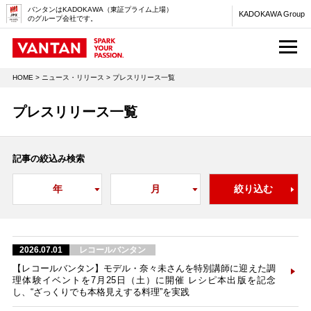
バンタンはKADOKAWA（東証プライム上場）
KADOKAWA Group
のグループ会社です。
M
HOME
>
ニュース・リリース
> プレスリリース一覧
プレスリリース一覧
記事の絞込み検索
2026.07.01
レコールバンタン
【レコールバンタン】モデル・奈々未さんを特別講師に迎えた調
理体験イベントを7月25日（土）に開催 レシピ本出版を記念
し、“ざっくりでも本格見えする料理”を実践