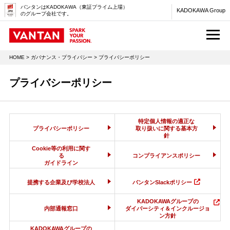
バンタンはKADOKAWA（東証プライム上場）
KADOKAWA Group
のグループ会社です。
M
HOME
>
ガバナンス・プライバシー
> プライバシーポリシー
プライバシーポリシー
特定個人情報の適正な
プライバシーポリシー
取り扱いに関する基本方
針
Cookie等の利用に関す
る
コンプライアンスポリシー
ガイドライン
提携する企業及び学校法人
バンタンSlackポリシー
KADOKAWAグループの
内部通報窓口
ダイバーシティ＆インクルージョ
ン方針
KADOKAWAグループの