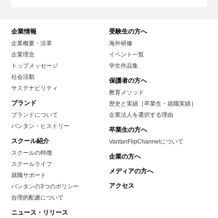
企業情報
受験生の方へ
企業概要・沿革
海外研修
企業理念
イベント一覧
トップメッセージ
学生作品集
社会活動
保護者の方へ
サステナビリティ
教育メソッド
ブランド
歴史と実績［卒業生・就職実績］
ブランドについて
企業法人を選択する理由
バンタン・ヒストリー
卒業生の方へ
スクール紹介
VantanFlipChannelについて
スクールの特徴
企業の方へ
スクールライフ
メディアの方へ
就職サポート
アクセス
バンタンの3つのポリシー
合理的配慮について
ニュース・リリース