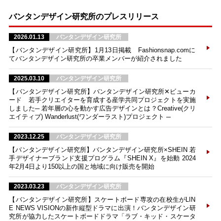
バンタンデザイン研究所のプレスリリース
2026.01.13
バンタンデザイン研究所
【バンタンデザイン研究所】1月13日掲載 Fashionsnap.comに
てバンタンデザイン研究所の卒業メンバーが紹介されました
2025.03.10
バンタンデザイン研究所
【バンタンデザイン研究所】バンタンデザイン研究所✕ビューカ
ード 若手クリエイターを育成する産学共同プロジェクトを実施
しました─ 若年層の心を動かす広告デザインとは？Creative(クリ
エイティブ) Wanderlust(ワンダーラスト)プロジェクト ─
2023.12.25
バンタンデザイン研究所
【バンタンデザイン研究所】バンタンデザイン研究所×SHEIN 若
手デザイナーブランド支援プログラム『SHEIN X』を始動 2024
年2月4日より150以上の国と地域に向け販売を開始
2023.03.23
バンタンデザイン研究所
【バンタンデザイン研究所】スケートボード専攻の在校生がLIN
E NEWS VISIONの新作縦型ドラマに出演！バンタンデザイン研
究所が協力したスケートボードドラマ「ラブ・キッド・スケータ