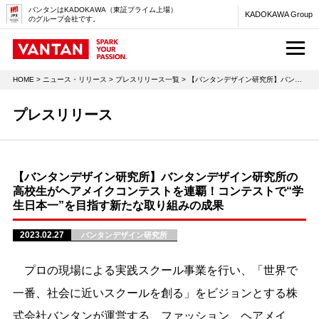
バンタンはKADOKAWA（東証プライム上場）
KADOKAWA Group
のグループ会社です。
M
HOME
>
ニュース・リリース
>
プレスリリース一覧
> 【バンタンデザイン研究所】バンタンデザイン研究所の高校生がヘアメイクコンテストを連覇！コンテストで“学生日本一”を目指す新たな取り組みの成果
プレスリリース
【バンタンデザイン研究所】バンタンデザイン研究所の
高校生がヘアメイクコンテストを連覇！コンテストで“学
生日本一”を目指す新たな取り組みの成果
2023.02.27
バンタンデザイン研究所
プロの現場による実践スクール事業を行い、「世界で
一番、社会に近いスクールを創る」をビジョンとする株
式会社バンタンが運営する、ファッション、ヘアメイ