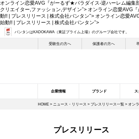
オンライン恋愛AVG『がーるず★パラダイス-逆ハーレム編集部-
クリエイター,ファッション,デザイン">
オンライン恋愛AVG
動!! | プレスリリース | 株式会社バンタン">
オンライン恋愛AV
始動!! | プレスリリース | 株式会社バンタン">
バンタンはKADOKAWA（東証プライム上場）
のグループ会社です。
受験生の⽅へ
保護者の方へ
企業情報
ブランド
ス
HOME
>
ニュース・リリース
>
プレスリリース一覧
>
オンラ
企業概要・沿革
バンタン・ヒストリー
スクール紹介
ニュース・リリーストップ
スクールの特長
企業理念
ブランドについて
プレスリリース
トップメ
スク
プレスリリース