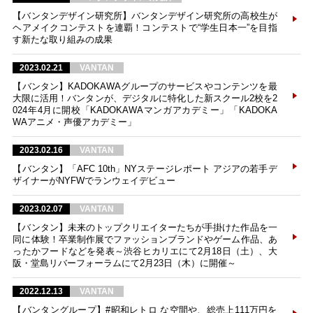
【バンタンデザイン研究所】バンタンデザイン研究所の高校生が
ヘアメイクコンテストを連覇！コンテストで“学生日本一”を目指
す新たな取り組みの成果
2023.02.21
VANTAN
【バンタン】KADOKAWAグループのサービスやコンテンツを最
大限に活用！バンタンが、デジタルに特化した新スクール2校を2
024年4月に開校「KADOKAWAマンガアカデミー」「KADOKA
WAアニメ・声優アカデミー」
2023.02.16
VANTAN
【バンタン】「AFC 10th」NYステージレポート アジアの若手デ
ザイナーがNYFWでランウェイデビュー
2023.02.07
VANTAN
【バンタン】未来のトップクリエイターたちが手掛けた作品を一
同に体験！卒業制作展でファッションブランドやゲーム作品、あ
ったかフードなどを発表～渋谷ヒカリエにて2月18日（土）、大
阪・堂島リバーフォーラムにて2月23日（木）に開催～
2022.12.13
VANTAN
【バンタングループ】#昭和レトロ な空間や、総売上111万円を