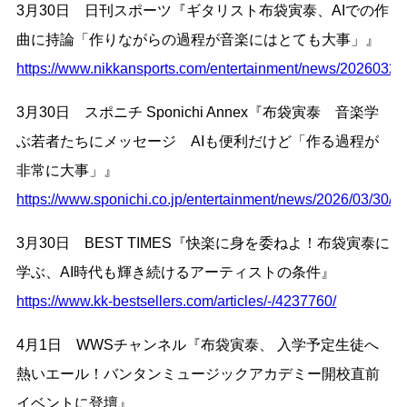
3月30日 日刊スポーツ『ギタリスト布袋寅泰、AIでの作
曲に持論「作りながらの過程が音楽にはとても大事」』
https://www.nikkansports.com/entertainment/news/2026032
3月30日 スポニチ Sponichi Annex『布袋寅泰 音楽学
ぶ若者たちにメッセージ AIも便利だけど「作る過程が
非常に大事」』
https://www.sponichi.co.jp/entertainment/news/2026/03/30
3月30日 BEST TIMES『快楽に身を委ねよ！布袋寅泰に
学ぶ、AI時代も輝き続けるアーティストの条件』
https://www.kk-bestsellers.com/articles/-/4237760/
4月1日 WWSチャンネル『布袋寅泰、 入学予定生徒へ
熱いエール！バンタンミュージックアカデミー開校直前
イベントに登壇』