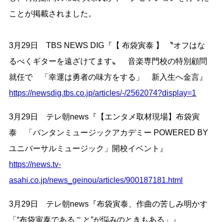
ことが掲載されました。
3月29日 TBS NEWS DIG『【 布袋寅泰 】 〝オフはな
るべくギターを遠ざけてます〟 音楽専門校の特別顧問
就任で 「幸運は勇者の味方をする」 新入生へ金言』
https://newsdig.tbs.co.jp/articles/-/2562074?display=1
3月29日 テレ朝news『【エンタメ取材現場】布袋寅
泰 「バンタンミュージックアカデミー POWERED BY
ユニバーサルミュージック」開校イベント』
https://news.tv-
asahi.co.jp/news_geinou/articles/900187181.html
3月29日 テレ朝news『布袋寅泰、作曲の苦しみ明かす
「“布袋寅泰であること”が悩みのときもある」』