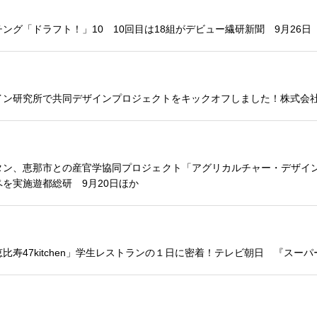
ング「ドラフト！」10 10回目は18組がデビュー
繊研新聞 9月26日
イン研究所で共同デザインプロジェクトをキックオフしました！
株式会社
タン、恵那市との産官学協同プロジェクト「アグリカルチャー・デザイン
ペを実施
遊都総研 9月20日ほか
7kitchen」
学生レストランの１日に密着！
テレビ朝日 『スーパー