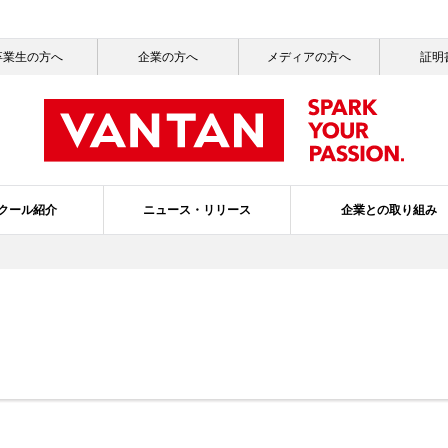
卒業生の方へ
企業の方へ
メディアの方へ
証明
クール紹介
ニュース・リリース
企業との取り組み
一覧
ッセージ
ールライフ
ニュース一覧
社会活動
就職サポート
サステナビリティ
メディア掲載情報一覧
バンタンの3つのポリシー
ガバナンス・プ
スクールブ