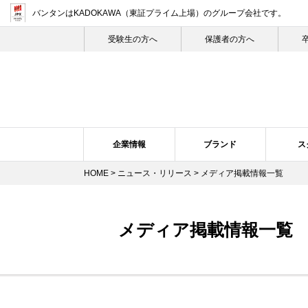
バンタンはKADOKAWA（東証プライム上場）
のグループ会社です。
受験生の⽅へ
保護者の方へ
企業情報
ブランド
ス
HOME
>
ニュース・リリース
> メディア掲載情報一覧
企業概要・沿革
バンタン・ヒストリー
スクール紹介
ニュース・リリーストップ
スクールの特長
企業理念
ブランドについて
プレスリリース
トップメ
スク
メディア掲載情報一覧