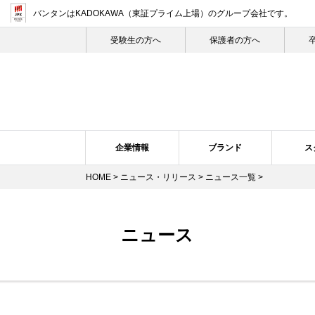
バンタンはKADOKAWA（東証プライム上場）
のグループ会社です。
受験生の⽅へ
保護者の方へ
企業情報
ブランド
ス
HOME
>
ニュース・リリース
>
ニュース一覧
>
企業概要・沿革
バンタン・ヒストリー
スクール紹介
ニュース・リリーストップ
スクールの特長
企業理念
ブランドについて
プレスリリース
トップメ
スク
ニュース