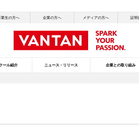
卒業生の方へ
企業の方へ
メディアの方へ
証明
クール紹介
ニュース・リリース
企業との取り組み
一覧
ッセージ
ールライフ
ニュース一覧
社会活動
就職サポート
サステナビリティ
メディア掲載情報一覧
バンタンの3つのポリシー
ガバナンス・プ
スクールブ