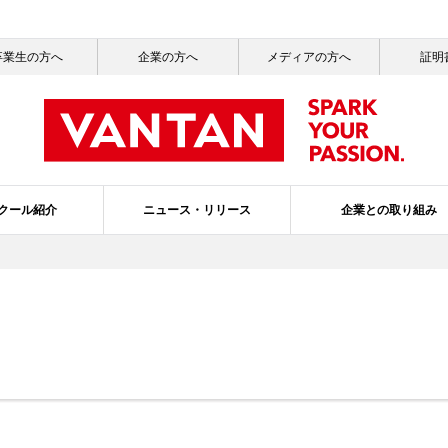
卒業生の方へ
企業の方へ
メディアの方へ
証明
クール紹介
ニュース・リリース
企業との取り組み
一覧
ッセージ
ールライフ
ニュース一覧
社会活動
就職サポート
サステナビリティ
メディア掲載情報一覧
バンタンの3つのポリシー
ガバナンス・プ
スクールブ