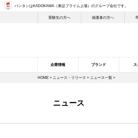
バンタンはKADOKAWA（東証プライム上場）
のグループ会社です。
受験生の⽅へ
保護者の方へ
企業情報
ブランド
ス
HOME
>
ニュース・リリース
>
ニュース一覧
>
企業概要・沿革
バンタン・ヒストリー
スクール紹介
ニュース・リリーストップ
スクールの特長
企業理念
ブランドについて
プレスリリース
トップメ
スク
ニュース