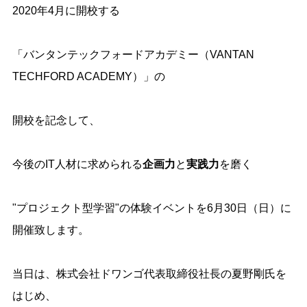
2020年
4
月に開校する
「バンタンテックフォードアカデミー（
VANTAN
TECHFORD ACADEMY
）」の
開校を記念して、
今後の
IT
人材に求められる
企画力
と
実践力
を磨く
"プロジェクト型学習"の体験イベントを
6
月
30
日（日）に
開催致します。
当日は、株式会社ドワンゴ代表取締役社長の夏野剛氏を
はじめ、