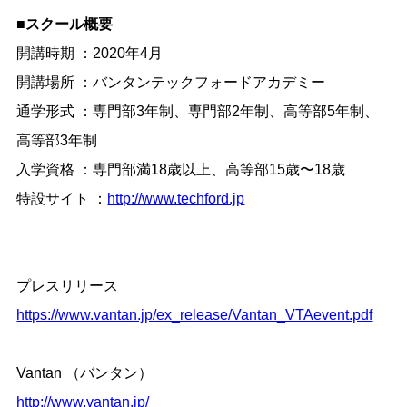
■
スクール概要
開講時期
：
2020
年
4
月
開講場所
：バンタンテックフォードアカデミー
通学形式
：専門部
3
年制、専門部
2
年制、高等部
5
年制、
高等部
3
年制
入学資格
：専門部満
18
歳以上、高等部
15
歳〜
18
歳
特設サイト
：
http://www.techford.jp
プレスリリース
https://www.vantan.jp/ex_release/Vantan_VTAevent.pdf
Vantan
（バンタン）
http://www.vantan.jp/