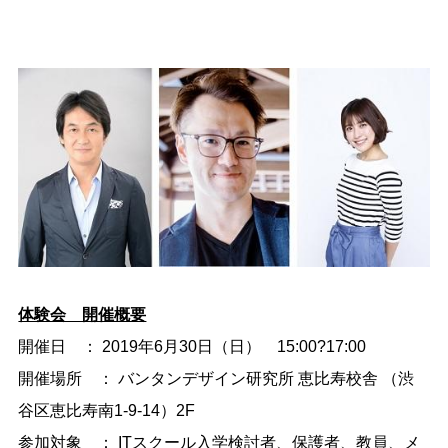
体験会 開催概要
開催日 ：
2019
年
6
月
30
日（日）
15:00
?
17:00
開催場所 ： バンタンデザイン研究所 恵比寿校舎 （渋
谷区恵比寿南
1-9-14
）
2F
参加対象 ：
IT
スクール入学検討者、保護者、教員、メ