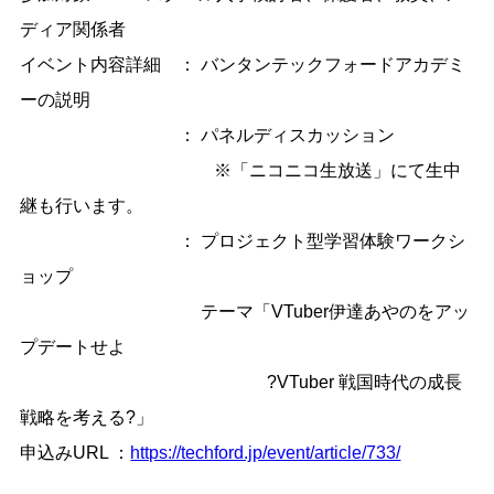
ディア関係者
イベント内容詳細 ： バンタンテックフォードアカデミ
ーの説明
： パネルディスカッション
※「ニコニコ生放送」にて生中
継も行います。
： プロジェクト型学習体験ワークシ
ョップ
テーマ「
VTuber
伊達あやのをアッ
プデートせよ
?
VTuber
戦国時代の成長
戦略を考える?」
申込み
URL
：
https://techford.jp/event/article/733/