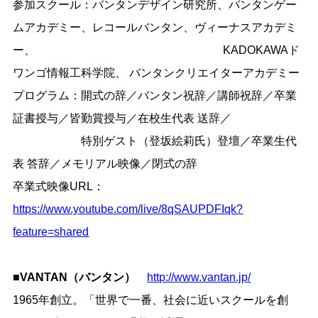
参加スクール：バンタンデザイン研究所、バンタンゲー
ムアカデミー、レコールバンタン、ヴィーナスアカデミ
ー、 KADOKAWAド
ワンゴ情報工科学院、 バンタンクリエイターアカデミー
プログラム：開式の辞／バンタン祝辞／講師祝辞／卒業
証書授与／皆勤賞授与／在校生代表 送辞／
特別ゲスト（登坂絵莉氏）登壇／卒業生代
表 答辞／メモリアル映像／閉式の辞
卒業式映像URL：
https://www.youtube.com/live/8qSAUPDFIqk?
feature=shared
■VANTAN（バンタン）
http://www.vantan.jp/
1965年創立。「世界で一番、社会に近いスクールを創