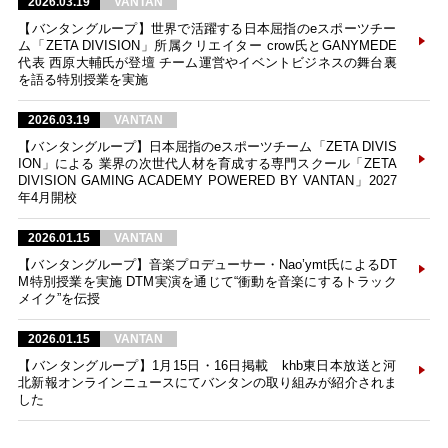
2026.03.19
VANTAN
【バンタングループ】世界で活躍する日本屈指のeスポーツチー
ム「ZETA DIVISION」所属クリエイター crow氏とGANYMEDE
代表 西原大輔氏が登壇 チーム運営やイベントビジネスの舞台裏
を語る特別授業を実施
2026.03.19
VANTAN
【バンタングループ】日本屈指のeスポーツチーム「ZETA DIVIS
ION」による 業界の次世代人材を育成する専門スクール「ZETA
DIVISION GAMING ACADEMY POWERED BY VANTAN」2027
年4月開校
2026.01.15
VANTAN
【バンタングループ】音楽プロデューサー・Nao’ymt氏によるDT
M特別授業を実施 DTM実演を通じて“衝動を音楽にするトラック
メイク”を伝授
2026.01.15
VANTAN
【バンタングループ】1月15日・16日掲載 khb東日本放送と河
北新報オンラインニュースにてバンタンの取り組みが紹介されま
した