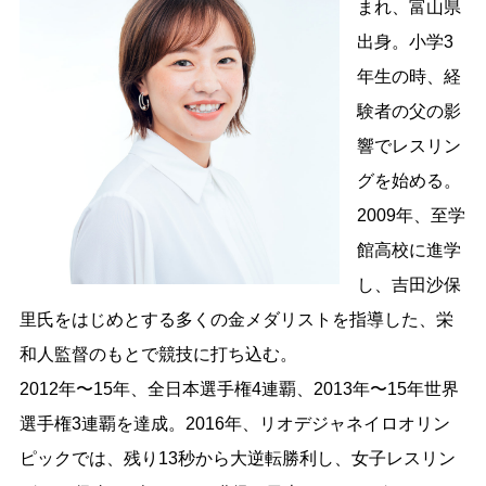
まれ、富山県
出身。小学3
年生の時、経
験者の父の影
響でレスリン
グを始める。
2009年、至学
館高校に進学
し、吉田沙保
里氏をはじめとする多くの金メダリストを指導した、栄
和人監督のもとで競技に打ち込む。
2012年〜15年、全日本選手権4連覇、2013年〜15年世界
選手権3連覇を達成。2016年、リオデジャネイロオリン
ピックでは、残り13秒から大逆転勝利し、女子レスリン