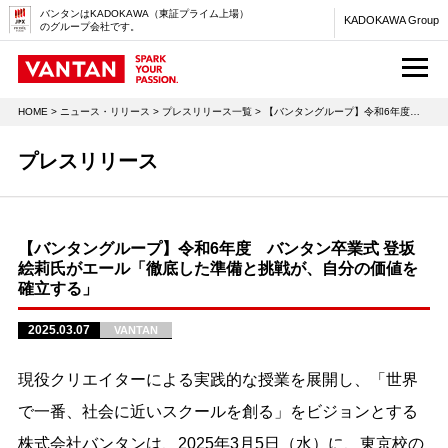
バンタンはKADOKAWA（東証プライム上場）
KADOKAWA Group
のグループ会社です。
M
HOME
>
ニュース・リリース
>
プレスリリース一覧
> 【バンタングループ】令和6年度 バンタン卒業式 登坂絵莉氏がエール「徹底した準備と挑戦が、自分の価値を確立する」
プレスリリース
【バンタングループ】令和6年度 バンタン卒業式 登坂
絵莉氏がエール「徹底した準備と挑戦が、自分の価値を
確立する」
2025.03.07
VANTAN
現役クリエイターによる実践的な授業を展開し、「世界
で一番、社会に近いスクールを創る」をビジョンとする
株式会社バンタンは、2025年3月5日（水）に、東京校の