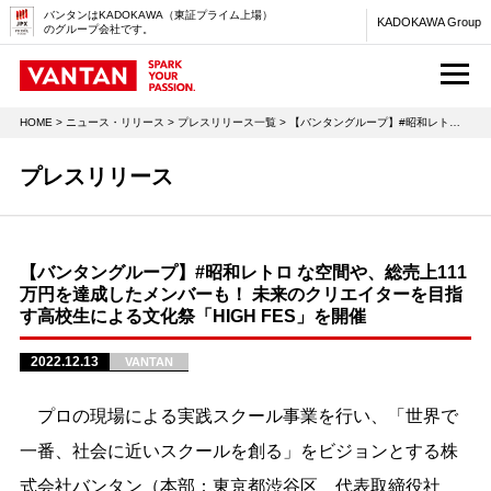
バンタンはKADOKAWA（東証プライム上場）
KADOKAWA Group
のグループ会社です。
M
HOME
>
ニュース・リリース
>
プレスリリース一覧
> 【バンタングループ】#昭和レトロ な空間や、総売上111万円を達成したメンバーも！ 未来のクリエイターを目指す高校生による文化祭「HIGH FES」を開催
プレスリリース
【バンタングループ】#昭和レトロ な空間や、総売上111
万円を達成したメンバーも！ 未来のクリエイターを目指
す高校生による文化祭「HIGH FES」を開催
2022.12.13
VANTAN
プロの現場による実践スクール事業を行い、「世界で
一番、社会に近いスクールを創る」をビジョンとする株
式会社バンタン（本部：東京都渋谷区 代表取締役社