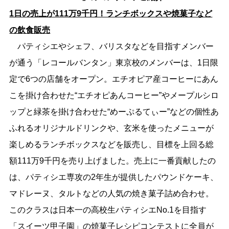
1日の売上が111万9千円！ランチボックスや焼菓子など
の飲食販売
パティシエやシェフ、バリスタなどを目指すメンバー
が通う「レコールバンタン」東京校のメンバーは、1日限
定で6つの店舗をオープン。エチオピア産コーヒーにあん
こを掛け合わせた“エチオピあんコーヒー”やメープルシロ
ップと緑茶を掛け合わせた“めーぷるてぃー”などの個性あ
ふれるオリジナルドリンクや、玄米を使ったメニューが
楽しめるランチボックスなどを販売し、目標を上回る総
額111万9千円を売り上げました。売上に一番貢献したの
は、パティシエ専攻の2年生が提供したパウンドケーキ、
マドレーヌ、タルトなどの人気の焼き菓子詰め合わせ。
このクラスは日本一の高校生パティシエNo.1を目指す
「スイーツ甲子園」の焼菓子レシピコンテストに全員が