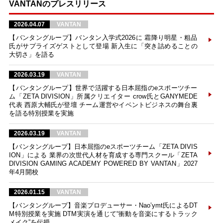
VANTANのプレスリリース
2026.04.07
VANTAN
【バンタングループ】バンタン入学式2026に 霜降り明星・粗品
氏がサプライズゲストとして登場 新入生に「突き詰めることの
大切さ」を語る
2026.03.19
VANTAN
【バンタングループ】世界で活躍する日本屈指のeスポーツチー
ム「ZETA DIVISION」所属クリエイター crow氏とGANYMEDE
代表 西原大輔氏が登壇 チーム運営やイベントビジネスの舞台裏
を語る特別授業を実施
2026.03.19
VANTAN
【バンタングループ】日本屈指のeスポーツチーム「ZETA DIVIS
ION」による 業界の次世代人材を育成する専門スクール「ZETA
DIVISION GAMING ACADEMY POWERED BY VANTAN」2027
年4月開校
2026.01.15
VANTAN
【バンタングループ】音楽プロデューサー・Nao’ymt氏によるDT
M特別授業を実施 DTM実演を通じて“衝動を音楽にするトラック
メイク”を伝授