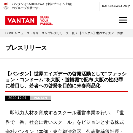
バンタンはKADOKAWA（東証プライム上場）
KADOKAWA Group
のグループ会社です。
M
HOME
>
ニュース・リリース
>
プレスリリース一覧
> 【バンタン】世界エイズデーの啓発活動として“ファッション・コンドーム”を大阪・道頓堀で配布 大阪の性犯罪に着目し、若者への啓発を目的に来春商品化
プレスリリース
【バンタン】世界エイズデーの啓発活動として“ファッシ
ョン・コンドーム”を大阪・道頓堀で配布 大阪の性犯罪
に着目し、若者への啓発を目的に来春商品化
2020.12.01
VANTAN
即戦力人材を育成するスクール運営事業を行い、「世
界で一番、社会に近いスクール」をビジョンとする株式
会社バンタン（本部：東京都渋谷区 代表取締役社長：