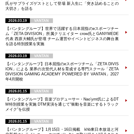
氏がサプライズゲストとして登場 新入生に「突き詰めることの
大切さ」を語る
2026.03.19
VANTAN
【バンタングループ】世界で活躍する日本屈指のeスポーツチー
ム「ZETA DIVISION」所属クリエイター crow氏とGANYMEDE
代表 西原大輔氏が登壇 チーム運営やイベントビジネスの舞台裏
を語る特別授業を実施
2026.03.19
VANTAN
【バンタングループ】日本屈指のeスポーツチーム「ZETA DIVIS
ION」による 業界の次世代人材を育成する専門スクール「ZETA
DIVISION GAMING ACADEMY POWERED BY VANTAN」2027
年4月開校
2026.01.15
VANTAN
【バンタングループ】音楽プロデューサー・Nao’ymt氏によるDT
M特別授業を実施 DTM実演を通じて“衝動を音楽にするトラック
メイク”を伝授
2026.01.15
VANTAN
【バンタングループ】1月15日・16日掲載 khb東日本放送と河