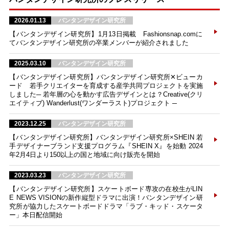
2026.01.13
バンタンデザイン研究所
【バンタンデザイン研究所】1月13日掲載 Fashionsnap.comに
てバンタンデザイン研究所の卒業メンバーが紹介されました
2025.03.10
バンタンデザイン研究所
【バンタンデザイン研究所】バンタンデザイン研究所✕ビューカ
ード 若手クリエイターを育成する産学共同プロジェクトを実施
しました─ 若年層の心を動かす広告デザインとは？Creative(クリ
エイティブ) Wanderlust(ワンダーラスト)プロジェクト ─
2023.12.25
バンタンデザイン研究所
【バンタンデザイン研究所】バンタンデザイン研究所×SHEIN 若
手デザイナーブランド支援プログラム『SHEIN X』を始動 2024
年2月4日より150以上の国と地域に向け販売を開始
2023.03.23
バンタンデザイン研究所
【バンタンデザイン研究所】スケートボード専攻の在校生がLIN
E NEWS VISIONの新作縦型ドラマに出演！バンタンデザイン研
究所が協力したスケートボードドラマ「ラブ・キッド・スケータ
ー」本日配信開始