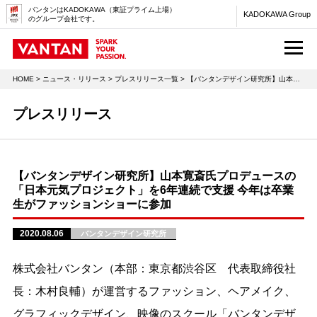
バンタンはKADOKAWA（東証プライム上場）
KADOKAWA Group
のグループ会社です。
M
HOME
>
ニュース・リリース
>
プレスリリース一覧
> 【バンタンデザイン研究所】山本寛斎氏プロデュースの「日本元気プロジェクト」を6年連続で支援 今年は卒業生がファッションショーに参加
プレスリリース
【バンタンデザイン研究所】山本寛斎氏プロデュースの
「日本元気プロジェクト」を6年連続で支援 今年は卒業
生がファッションショーに参加
2020.08.06
バンタンデザイン研究所
株式会社バンタン（本部：東京都渋谷区 代表取締役社
長：木村良輔）が運営するファッション、ヘアメイク、
グラフィックデザイン、映像のスクール「バンタンデザ