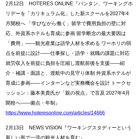
2月12日 HOTERES ONLINE『バンタン、ワーキングホ
リデーを「カリキュラム化」した新スクールを2027年4
月開校へ 「学びながら働く」留学で費用負担の壁に対
応、外資系ホテルも育成に参画 留学断念の最大要因は
「費用」——観光産業は語学人材を求める ワーホリの弱
点を前提に設計——仕事探し・語学・就職の課題に対応
就労収入を前提に負担を圧縮し渡航前後を支援——紹
介・補講・面談と、渡航中の見守り体制 外資系ホテルが
育成に参画——インターンなど実務機会を設計 トークセ
ッション：藤本美貴氏が「親の視点」で言及 2027年4月
開校へ——拠点・年制』
https://www.hoteresonline.com/articles/14666
2月13日 NEWS VISION『ワーキングスタディーという
新しい形で一流の観光人材を育む』