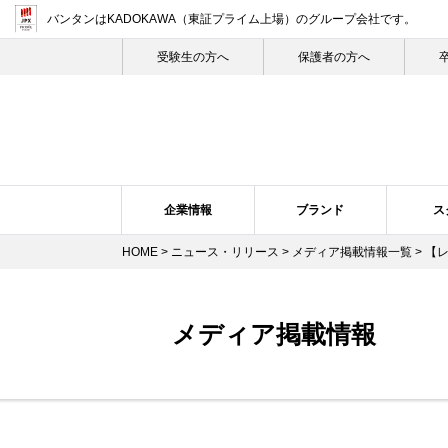
バンタンはKADOKAWA（東証プライム上場）
のグループ会社です。
受験生の⽅へ
保護者の方へ
企業情報
ブランド
ス
HOME
>
ニュース・リリース
>
メディア掲載情報一覧
> 【
企業概要・沿革
バンタン・ヒストリー
スクール紹介
ニュース・リリーストップ
スクールの特長
企業理念
ブランドについて
プレスリリース
トップメ
スク
メディア掲載情報