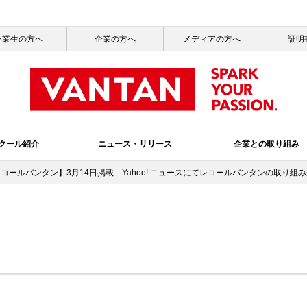
卒業生の方へ
企業の方へ
メディアの方へ
証明
クール紹介
ニュース・リリース
企業との取り組み
レコールバンタン】3月14日掲載 Yahoo! ニュースにてレコールバンタンの取り組
一覧
ッセージ
ールライフ
ニュース一覧
社会活動
就職サポート
サステナビリティ
メディア掲載情報一覧
バンタンの3つのポリシー
ガバナンス・プ
スクールブ