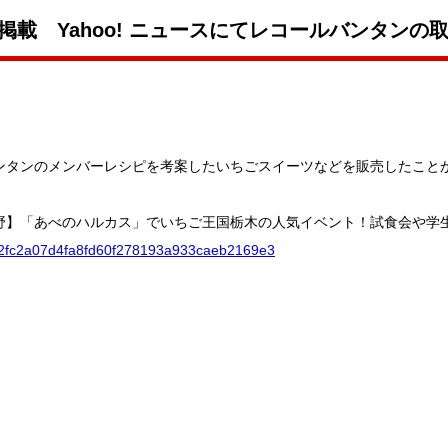
掲載 Yahoo! ニュースにてレコールバンタン
ールバンタンのメンバーレシピを考案したいちごスイーツなどを販売したこ
・阿倍野】「あべのハルカス」でいちご王国栃木の人気イベント！試食会や
/bec2fc2a07d4fa8fd60f278193a933caeb2169e3