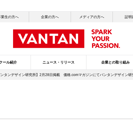
卒業生の方へ
企業の方へ
メディアの方へ
証明
クール紹介
ニュース・リリース
企業との取り組み
バンタンデザイン研究所】2月28日掲載 価格.comマガジンにてバンタンデザイン
一覧
ッセージ
ールライフ
ニュース一覧
社会活動
就職サポート
サステナビリティ
メディア掲載情報一覧
バンタンの3つのポリシー
ガバナンス・プ
スクールブ