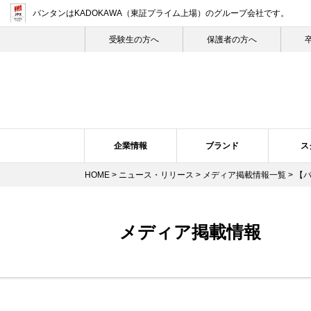
バンタンはKADOKAWA（東証プライム上場）
のグループ会社です。
受験生の⽅へ
保護者の方へ
企業情報
ブランド
ス
HOME
>
ニュース・リリース
>
メディア掲載情報一覧
> 【
企業概要・沿革
バンタン・ヒストリー
スクール紹介
ニュース・リリーストップ
スクールの特長
企業理念
ブランドについて
プレスリリース
トップメ
スク
メディア掲載情報