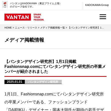
バンタンはKADOKAWA（東証プライム上場）
KADOKAWA Group
のグループ会社です。
M
HOME
>
ニュース・リリース
>
メディア掲載情報一覧
> 【バンタンデザイン研究所】1月1日掲載 Fashionsnap.comにてバンタンデザイン研究所の卒業メンバーが紹介されました
メディア掲載情報
【バンタンデザイン研究所】1月1日掲載
Fashionsnap.comにてバンタンデザイン研究所の卒業メ
ンバーが紹介されました
2025.01.01
バンタンデザイン研究所
1月1日、Fashionsnap.comにてバンタンデザイン研究所
の卒業メンバーである、ファッションブランド
「DAIRIKU」デザイナー・岡本大陸氏が期待の若手デザ