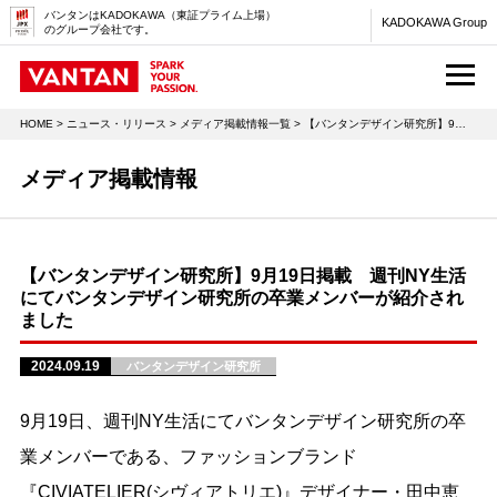
バンタンはKADOKAWA（東証プライム上場）
KADOKAWA Group
のグループ会社です。
M
HOME
>
ニュース・リリース
>
メディア掲載情報一覧
> 【バンタンデザイン研究所】9月19日掲載 週刊NY生活にてバンタンデザイン研究所の卒業メンバーが紹介されました
メディア掲載情報
【バンタンデザイン研究所】9月19日掲載 週刊NY生活
にてバンタンデザイン研究所の卒業メンバーが紹介され
ました
2024.09.19
バンタンデザイン研究所
9月19日、週刊NY生活にてバンタンデザイン研究所の卒
業メンバーである、ファッションブランド
『CIVIATELIER(シヴィアトリエ)』デザイナー・田中恵