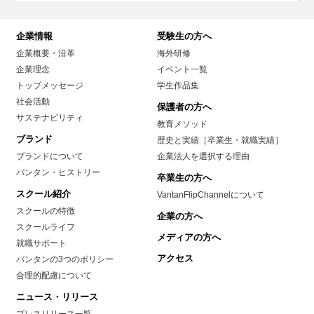
企業情報
受験生の方へ
企業概要・沿革
海外研修
企業理念
イベント一覧
トップメッセージ
学生作品集
社会活動
保護者の方へ
サステナビリティ
教育メソッド
ブランド
歴史と実績［卒業生・就職実績］
ブランドについて
企業法人を選択する理由
バンタン・ヒストリー
卒業生の方へ
スクール紹介
VantanFlipChannelについて
スクールの特徴
企業の方へ
スクールライフ
メディアの方へ
就職サポート
アクセス
バンタンの3つのポリシー
合理的配慮について
ニュース・リリース