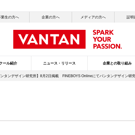
卒業生の方へ
企業の方へ
メディアの方へ
証明
クール紹介
ニュース・リリース
企業との取り組み
バンタンデザイン研究所】8月2日掲載 FINEBOYS Onlineにてバンタンデザイ
一覧
ッセージ
ールライフ
ニュース一覧
社会活動
就職サポート
サステナビリティ
メディア掲載情報一覧
バンタンの3つのポリシー
ガバナンス・プ
スクールブ