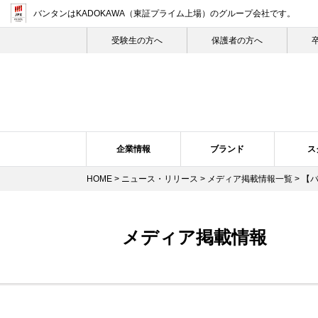
バンタンはKADOKAWA（東証プライム上場）
のグループ会社です。
受験生の⽅へ
保護者の方へ
企業情報
ブランド
ス
HOME
>
ニュース・リリース
>
メディア掲載情報一覧
> 【
企業概要・沿革
バンタン・ヒストリー
スクール紹介
ニュース・リリーストップ
スクールの特長
企業理念
ブランドについて
プレスリリース
トップメ
スク
メディア掲載情報