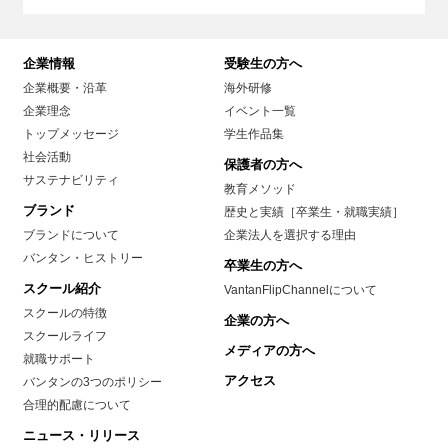
企業情報
受験生の方へ
企業概要・沿革
海外研修
企業理念
イベント一覧
トップメッセージ
学生作品集
社会活動
保護者の方へ
サステナビリティ
教育メソッド
ブランド
歴史と実績［卒業生・就職実績］
ブランドについて
企業法人を選択する理由
バンタン・ヒストリー
卒業生の方へ
スクール紹介
VantanFlipChannelについて
スクールの特徴
企業の方へ
スクールライフ
メディアの方へ
就職サポート
アクセス
バンタンの3つのポリシー
合理的配慮について
ニュース・リリース